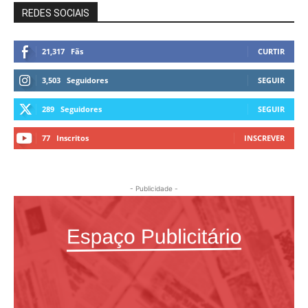
REDES SOCIAIS
21,317
Fãs
CURTIR
3,503
Seguidores
SEGUIR
289
Seguidores
SEGUIR
77
Inscritos
INSCREVER
- Publicidade -