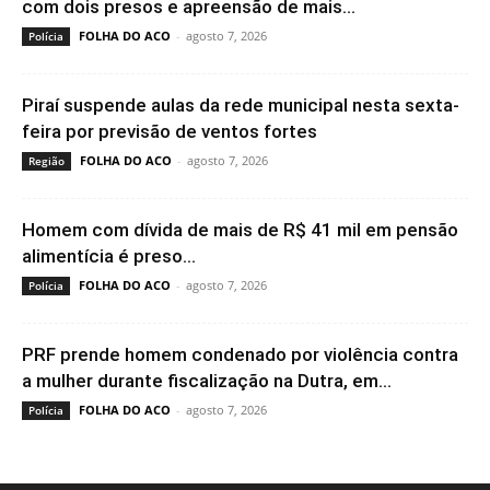
com dois presos e apreensão de mais...
FOLHA DO ACO
-
agosto 7, 2026
Polícia
Piraí suspende aulas da rede municipal nesta sexta-
feira por previsão de ventos fortes
FOLHA DO ACO
-
agosto 7, 2026
Região
Homem com dívida de mais de R$ 41 mil em pensão
alimentícia é preso...
FOLHA DO ACO
-
agosto 7, 2026
Polícia
PRF prende homem condenado por violência contra
a mulher durante fiscalização na Dutra, em...
FOLHA DO ACO
-
agosto 7, 2026
Polícia