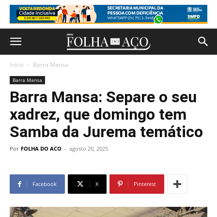
Início
Barra Mansa
Barra Mansa
Barra Mansa: Separe o seu
xadrez, que domingo tem
Samba da Jurema temático
Por
FOLHA DO ACO
-
agosto 20, 2025
Facebook
X
Pinterest