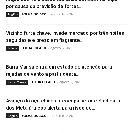
por causa da previsão de fortes...
FOLHA DO ACO
-
agosto 6, 2026
Região
Vizinho furta chave, invade mercado por três noites
seguidas e é preso em flagrante...
FOLHA DO ACO
-
agosto 6, 2026
Polícia
Barra Mansa entra em estado de atenção para
rajadas de vento a partir desta...
FOLHA DO ACO
-
agosto 6, 2026
Barra Mansa
Avanço do aço chinês preocupa setor e Sindicato
dos Metalúrgicos alerta para risco de...
FOLHA DO ACO
-
agosto 6, 2026
Região