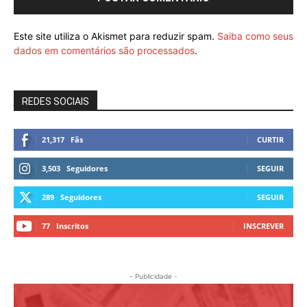
Este site utiliza o Akismet para reduzir spam.
Saiba como seus
dados em comentários são processados
.
REDES SOCIAIS
21,317
Fãs
CURTIR
3,503
Seguidores
SEGUIR
289
Seguidores
SEGUIR
77
Inscritos
INSCREVER
- Publicidade -