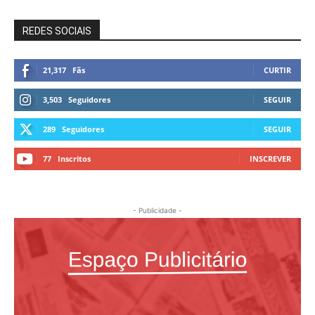
REDES SOCIAIS
21,317
Fãs
CURTIR
3,503
Seguidores
SEGUIR
289
Seguidores
SEGUIR
77
Inscritos
INSCREVER
- Publicidade -