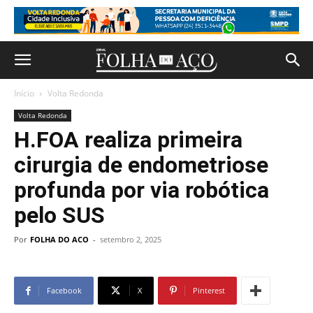
Início
Volta Redonda
Volta Redonda
H.FOA realiza primeira
cirurgia de endometriose
profunda por via robótica
pelo SUS
Por
FOLHA DO ACO
-
setembro 2, 2025
Facebook
X
Pinterest