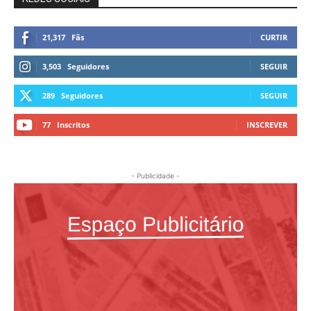
21,317
Fãs
CURTIR
3,503
Seguidores
SEGUIR
289
Seguidores
SEGUIR
77
Inscritos
INSCREVER
- Publicidade -