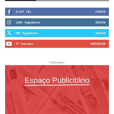
21,317
Fãs
CURTIR
3,503
Seguidores
SEGUIR
289
Seguidores
SEGUIR
77
Inscritos
INSCREVER
- Publicidade -