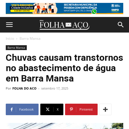
Início
Barra Mansa
Barra Mansa
Chuvas causam transtornos
no abastecimento de água
em Barra Mansa
Por
FOLHA DO ACO
-
setembro 17, 2025
Facebook
X
Pinterest