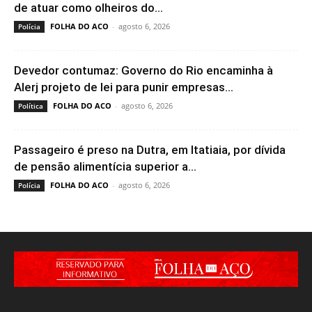
de atuar como olheiros do...
FOLHA DO ACO
-
agosto 6, 2026
Polícia
Devedor contumaz: Governo do Rio encaminha à
Alerj projeto de lei para punir empresas...
FOLHA DO ACO
-
agosto 6, 2026
Política
Passageiro é preso na Dutra, em Itatiaia, por dívida
de pensão alimentícia superior a...
FOLHA DO ACO
-
agosto 6, 2026
Polícia