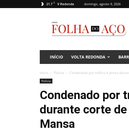
C
21.7
domingo, agosto 9, 2026
V Redonda
Jornal
Folha
do
Aço
INÍCIO
VOLTA REDONDA
BAR
Início
Polícia
Condenado por tráfico é preso dura
Polícia
Condenado por tr
durante corte de
Mansa