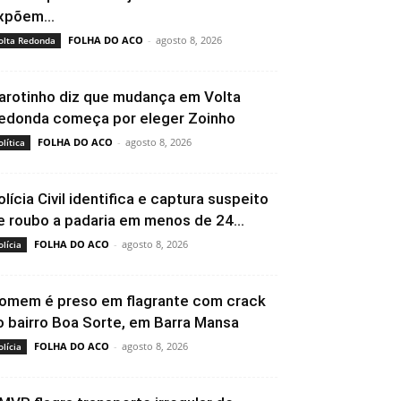
xpõem...
FOLHA DO ACO
-
agosto 8, 2026
olta Redonda
arotinho diz que mudança em Volta
edonda começa por eleger Zoinho
FOLHA DO ACO
-
agosto 8, 2026
olítica
olícia Civil identifica e captura suspeito
e roubo a padaria em menos de 24...
FOLHA DO ACO
-
agosto 8, 2026
olícia
omem é preso em flagrante com crack
o bairro Boa Sorte, em Barra Mansa
FOLHA DO ACO
-
agosto 8, 2026
olícia