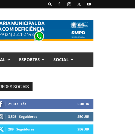
AL
ESPORTES
SOCIAL
REDES SOCIAIS
21,317
Fãs
CURTIR
3,503
Seguidores
SEGUIR
289
Seguidores
SEGUIR