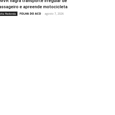
MVR flagra transporte irregular de
assageiro e apreende motocicleta
FOLHA DO ACO
-
agosto 7, 2026
olta Redonda