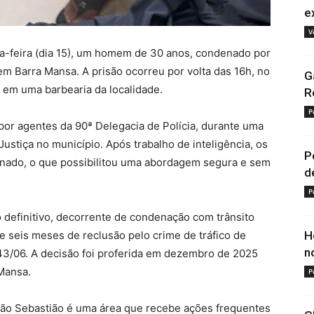
e
V
nta-feira (dia 15), um homem de 30 anos, condenado por
 em Barra Mansa. A prisão ocorreu por volta das 16h, no
G
em uma barbearia da localidade.
R
P
 por agentes da 90ª Delegacia de Polícia, durante uma
Justiça no município. Após trabalho de inteligência, os
P
denado, o que possibilitou uma abordagem segura e sem
d
P
 definitivo, decorrente de condenação com trânsito
 e seis meses de reclusão pelo crime de tráfico de
H
n
.343/06. A decisão foi proferida em dezembro de 2025
Mansa.
P
o São Sebastião é uma área que recebe ações frequentes