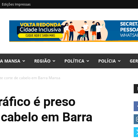
Edições Impressas
RA MANSA
REGIÃO
POLÍTICA
POLÍCIA
GER
nte corte de cabelo em Barra Mansa
áfico é preso
 cabelo em Barra