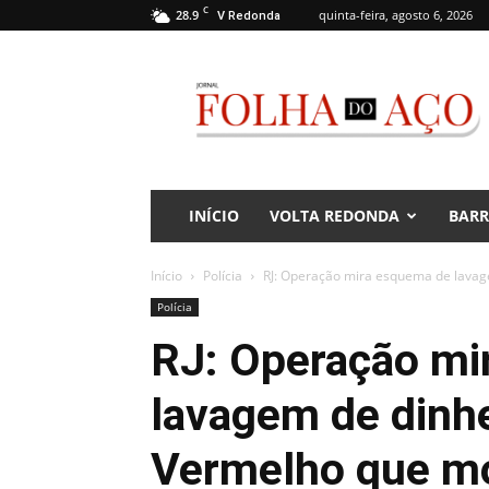
C
28.9
quinta-feira, agosto 6, 2026
V Redonda
Jornal
Folha
do
Aço
INÍCIO
VOLTA REDONDA
BAR
Início
Polícia
RJ: Operação mira esquema de lavag
Polícia
RJ: Operação mi
lavagem de dinh
Vermelho que m