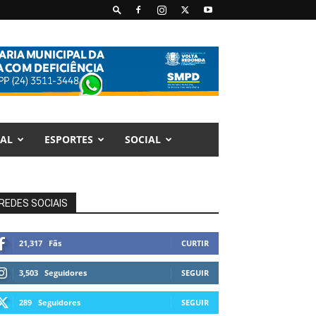
AL
ESPORTES
SOCIAL
REDES SOCIAIS
21,317
Fãs
CURTIR
3,503
Seguidores
SEGUIR
289
Seguidores
SEGUIR