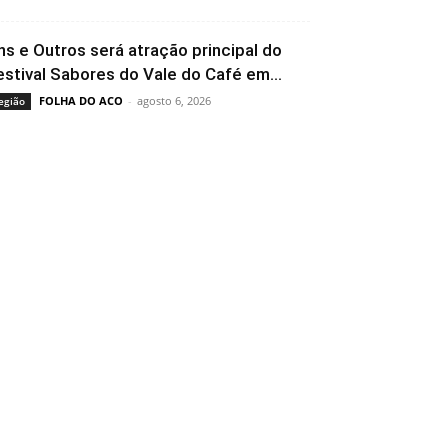
ns e Outros será atração principal do
estival Sabores do Vale do Café em...
FOLHA DO ACO
-
agosto 6, 2026
egião