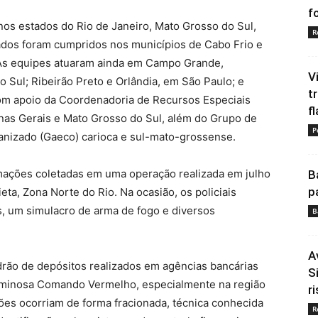
fo
os estados do Rio de Janeiro, Mato Grosso do Sul,
R
ados foram cumpridos nos municípios de Cabo Frio e
. As equipes atuaram ainda em Campo Grande,
V
Sul; Ribeirão Preto e Orlândia, em São Paulo; e
t
om apoio da Coordenadoria de Recursos Especiais
fl
Minas Gerais e Mato Grosso do Sul, além do Grupo de
P
nizado (Gaeco) carioca e sul-mato-grossense.
ormações coletadas em uma operação realizada em julho
B
p
a, Zona Norte do Rio. Na ocasião, os policiais
, um simulacro de arma de fogo e diversos
B
A
rão de depósitos realizados em agências bancárias
S
riminosa Comando Vermelho, especialmente na região
ri
s ocorriam de forma fracionada, técnica conhecida
R