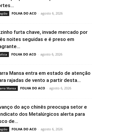
rtes...
FOLHA DO ACO
-
agosto 6, 2026
egião
izinho furta chave, invade mercado por
rês noites seguidas e é preso em
agrante...
FOLHA DO ACO
-
agosto 6, 2026
olícia
arra Mansa entra em estado de atenção
ara rajadas de vento a partir desta...
FOLHA DO ACO
-
agosto 6, 2026
arra Mansa
vanço do aço chinês preocupa setor e
indicato dos Metalúrgicos alerta para
sco de...
FOLHA DO ACO
-
agosto 6, 2026
egião