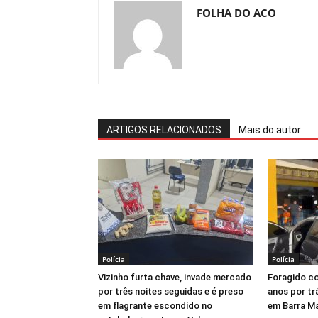
FOLHA DO ACO
ARTIGOS RELACIONADOS
Mais do autor
Polícia
Polícia
Vizinho furta chave, invade mercado
Foragido c
por três noites seguidas e é preso
anos por tr
em flagrante escondido no
em Barra M