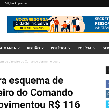
Edições Impressas
RA MANSA
REGIÃO
POLÍTICA
POLÍCIA
GER
em de dinheiro do Comando Vermelho que...
ra esquema de
eiro do Comando
ovimentou R$ 116