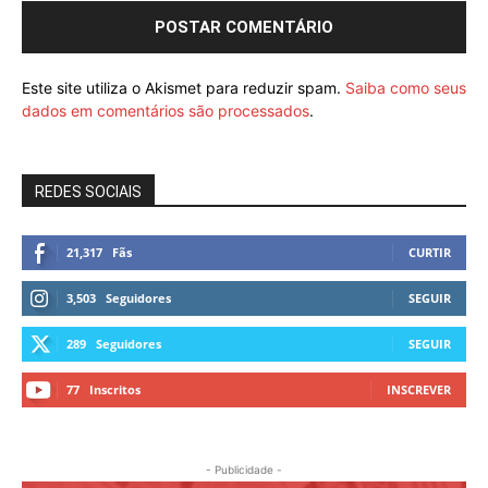
Este site utiliza o Akismet para reduzir spam.
Saiba como seus
dados em comentários são processados
.
REDES SOCIAIS
21,317
Fãs
CURTIR
3,503
Seguidores
SEGUIR
289
Seguidores
SEGUIR
77
Inscritos
INSCREVER
- Publicidade -