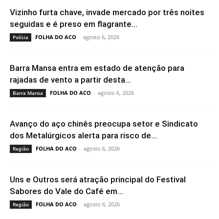
Vizinho furta chave, invade mercado por três noites
seguidas e é preso em flagrante...
FOLHA DO ACO
-
agosto 6, 2026
Polícia
Barra Mansa entra em estado de atenção para
rajadas de vento a partir desta...
FOLHA DO ACO
-
agosto 6, 2026
Barra Mansa
Avanço do aço chinês preocupa setor e Sindicato
dos Metalúrgicos alerta para risco de...
FOLHA DO ACO
-
agosto 6, 2026
Região
Uns e Outros será atração principal do Festival
Sabores do Vale do Café em...
FOLHA DO ACO
-
agosto 6, 2026
Região