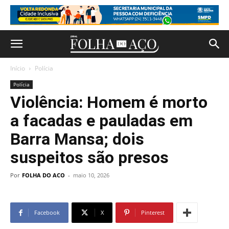
Início
Polícia
Polícia
Violência: Homem é morto
a facadas e pauladas em
Barra Mansa; dois
suspeitos são presos
Por
FOLHA DO ACO
-
maio 10, 2026
Facebook
X
Pinterest