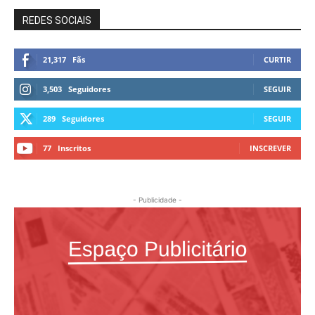
REDES SOCIAIS
21,317
Fãs
CURTIR
3,503
Seguidores
SEGUIR
289
Seguidores
SEGUIR
77
Inscritos
INSCREVER
- Publicidade -