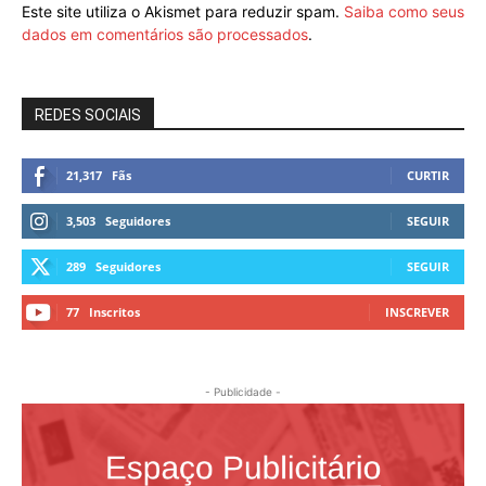
Este site utiliza o Akismet para reduzir spam.
Saiba como seus
dados em comentários são processados
.
REDES SOCIAIS
21,317
Fãs
CURTIR
3,503
Seguidores
SEGUIR
289
Seguidores
SEGUIR
77
Inscritos
INSCREVER
- Publicidade -