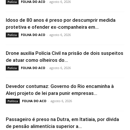
FOLHA DO ACO
-
agosto 6, 2026
Polícia
Idoso de 80 anos é preso por descumprir medida
protetiva e ofender ex-companheira em...
FOLHA DO ACO
-
agosto 6, 2026
Polícia
Drone auxilia Polícia Civil na prisão de dois suspeitos
de atuar como olheiros do...
FOLHA DO ACO
-
agosto 6, 2026
Polícia
Devedor contumaz: Governo do Rio encaminha à
Alerj projeto de lei para punir empresas...
FOLHA DO ACO
-
agosto 6, 2026
Política
Passageiro é preso na Dutra, em Itatiaia, por dívida
de pensão alimentícia superior a...