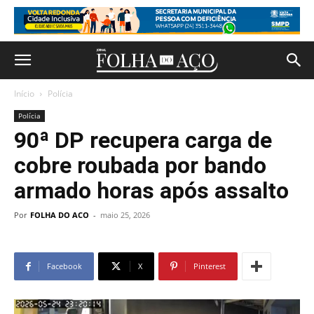
Início
Polícia
Polícia
90ª DP recupera carga de
cobre roubada por bando
armado horas após assalto
Por
FOLHA DO ACO
-
maio 25, 2026
Facebook
X
Pinterest