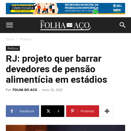
Início
Política
Política
RJ: projeto quer barrar
devedores de pensão
alimentícia em estádios
Por
FOLHA DO ACO
-
maio 26, 2026
Facebook
X
Pinterest