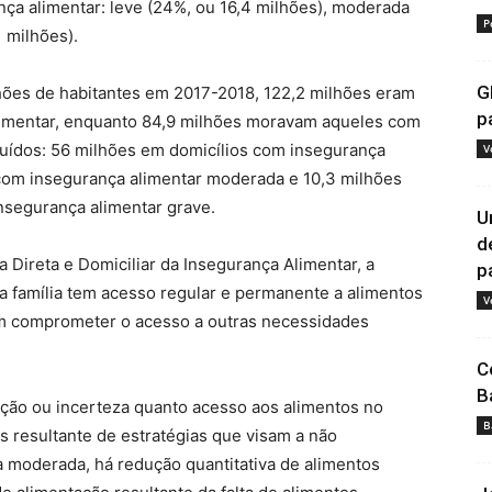
ça alimentar: leve (24%, ou 16,4 milhões), moderada
P
1 milhões).
G
hões de habitantes em 2017-2018, 122,2 milhões eram
p
imentar, enquanto 84,9 milhões moravam aqueles com
buídos: 56 milhões em domicílios com insegurança
V
 com insegurança alimentar moderada e 10,3 milhões
nsegurança alimentar grave.
U
d
 Direta e Domiciliar da Insegurança Alimentar, a
pa
a família tem acesso regular e permanente a alimentos
V
em comprometer o acesso a outras necessidades
C
B
ação ou incerteza quanto acesso aos alimentos no
B
s resultante de estratégias que visam a não
 moderada, há redução quantitativa de alimentos