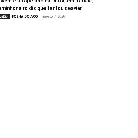
ovem é atropelado na Dutra, em Itatiaia;
aminhoneiro diz que tentou desviar
FOLHA DO ACO
-
agosto 7, 2026
egião