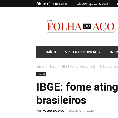
C
19.4
sábado, agosto 8, 2026
V Redonda
Jornal
Folha
do
Aço
INÍCIO
VOLTA REDONDA
BAR
Início
Geral
IBGE: fome atinge 10,3 milhões de bra
Geral
IBGE: fome ating
brasileiros
Por
FOLHA DO ACO
-
setembro 17, 2020