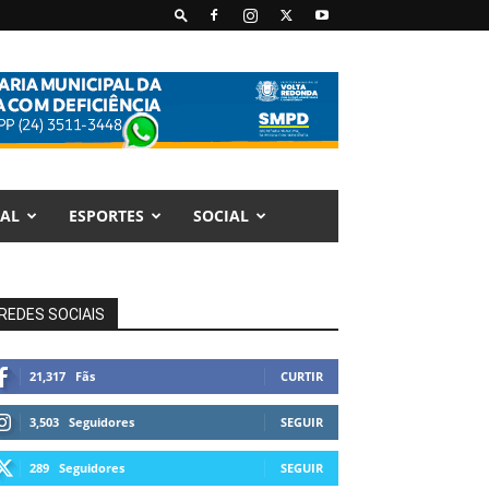
AL
ESPORTES
SOCIAL
REDES SOCIAIS
21,317
Fãs
CURTIR
3,503
Seguidores
SEGUIR
289
Seguidores
SEGUIR