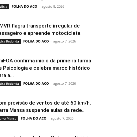
FOLHA DO ACO
-
agosto 8, 2026
olícia
MVR flagra transporte irregular de
assageiro e apreende motocicleta
FOLHA DO ACO
-
agosto 7, 2026
olta Redonda
niFOA confirma início da primeira turma
e Psicologia e celebra marco histórico
ra a...
FOLHA DO ACO
-
agosto 7, 2026
olta Redonda
om previsão de ventos de até 60 km/h,
arra Mansa suspende aulas da rede...
FOLHA DO ACO
-
agosto 7, 2026
arra Mansa