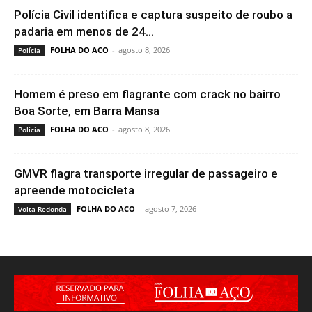
Polícia Civil identifica e captura suspeito de roubo a
padaria em menos de 24...
FOLHA DO ACO
-
agosto 8, 2026
Polícia
Homem é preso em flagrante com crack no bairro
Boa Sorte, em Barra Mansa
FOLHA DO ACO
-
agosto 8, 2026
Polícia
GMVR flagra transporte irregular de passageiro e
apreende motocicleta
FOLHA DO ACO
-
agosto 7, 2026
Volta Redonda