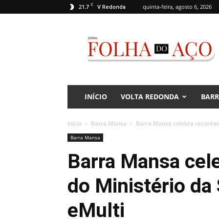
C
21.7
quinta-feira, agosto 6, 2026
V Redonda
Jornal
Folha
do
Aço
INÍCIO
VOLTA REDONDA
BAR
Início
Barra Mansa
Barra Mansa celebra reconhec
Barra Mansa
Barra Mansa cel
do Ministério da
eMulti