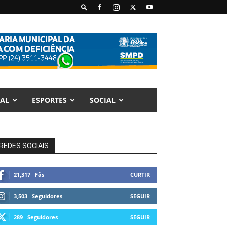
AL
ESPORTES
SOCIAL
REDES SOCIAIS
21,317
Fãs
CURTIR
3,503
Seguidores
SEGUIR
289
Seguidores
SEGUIR