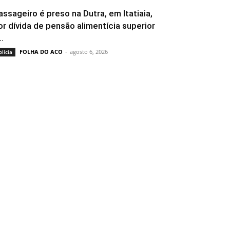
assageiro é preso na Dutra, em Itatiaia,
or dívida de pensão alimentícia superior
..
FOLHA DO ACO
-
agosto 6, 2026
olícia