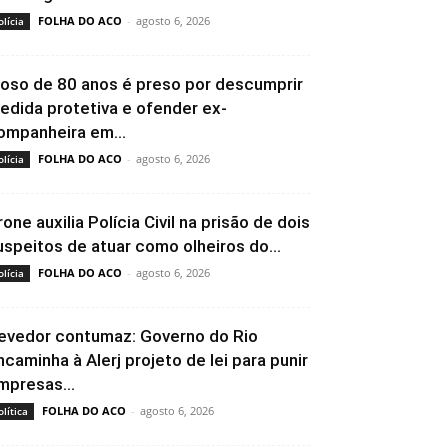
FOLHA DO ACO
-
agosto 6, 2026
olícia
doso de 80 anos é preso por descumprir
edida protetiva e ofender ex-
ompanheira em...
FOLHA DO ACO
-
agosto 6, 2026
olícia
rone auxilia Polícia Civil na prisão de dois
uspeitos de atuar como olheiros do...
FOLHA DO ACO
-
agosto 6, 2026
olícia
evedor contumaz: Governo do Rio
ncaminha à Alerj projeto de lei para punir
mpresas...
FOLHA DO ACO
-
agosto 6, 2026
olítica