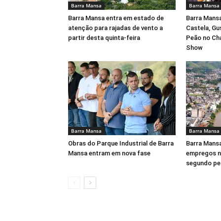
Barra Mansa
Barra Mansa
Barra Mansa entra em estado de
Barra Mansa
atenção para rajadas de vento a
Castela, Gu
partir desta quinta-feira
Peão no Ch
Show
Barra Mansa
Barra Mansa
Obras do Parque Industrial de Barra
Barra Mansa
Mansa entram em nova fase
empregos no
segundo pe