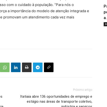
sso com o cuidado à população. “Para nós o
P
orça a importância do modelo de atenção integrada e
p
que promovam um atendimento cada vez mais
a.
P
Próximo artigo
es
Itatiaia abre 136 oportunidades de emprego e
estágio nas áreas de transporte coletivo,
ia
indústria e serviços