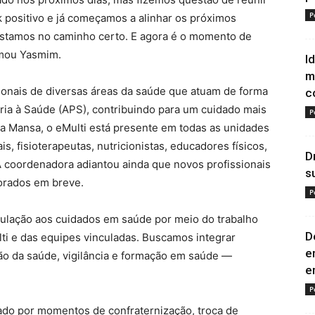
P
 positivo e já começamos a alinhar os próximos
stamos no caminho certo. E agora é o momento de
rmou Yasmim.
I
m
ionais de diversas áreas da saúde que atuam de forma
c
ia à Saúde (APS), contribuindo para um cuidado mais
P
a Mansa, o eMulti está presente em todas as unidades
s, fisioterapeutas, nutricionistas, educadores físicos,
D
 A coordenadora adiantou ainda que novos profissionais
s
orados em breve.
P
opulação aos cuidados em saúde por meio do trabalho
D
lti e das equipes vinculadas. Buscamos integrar
e
ão da saúde, vigilância e formação em saúde —
e
P
do por momentos de confraternização, troca de