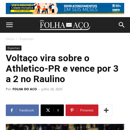
Início
Esportes
Esportes
Voltaço vira sobre o
Athletico-PR e vence por 3
a 2 no Raulino
Por
FOLHA DO ACO
-
julho 20, 2025
Facebook
X
Pinterest