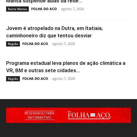
Mansa suspende aulas da rede...
FOLHA DO ACO
-
agosto 7, 2026
Barra Mansa
Jovem é atropelado na Dutra, em Itatiaia;
caminhoneiro diz que tentou desviar
FOLHA DO ACO
-
agosto 7, 2026
Região
Programa estadual leva planos de ação climática a
VR, BM e outras sete cidades...
FOLHA DO ACO
-
agosto 7, 2026
Região