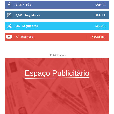
21,317
Fãs
CURTIR
3,503
Seguidores
SEGUIR
289
Seguidores
SEGUIR
77
Inscritos
INSCREVER
- Publicidade -