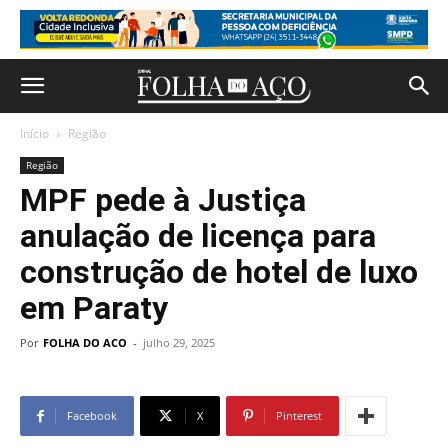
Início
Região
Região
MPF pede à Justiça
anulação de licença para
construção de hotel de luxo
em Paraty
Por
FOLHA DO ACO
-
julho 29, 2025
Facebook
X
Pinterest