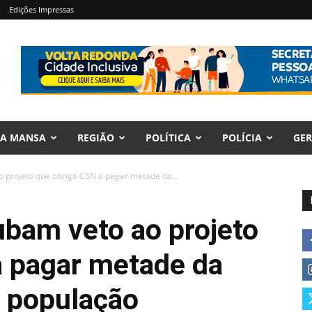
Edições Impressas
RA MANSA
REGIÃO
POLÍTICA
POLÍCIA
GER
 projeto que obriga CSN a pagar metade da...
ubam veto ao projeto
a pagar metade da
a população