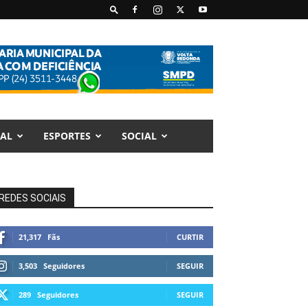
AL
ESPORTES
SOCIAL
REDES SOCIAIS
21,317
Fãs
CURTIR
3,503
Seguidores
SEGUIR
289
Seguidores
SEGUIR