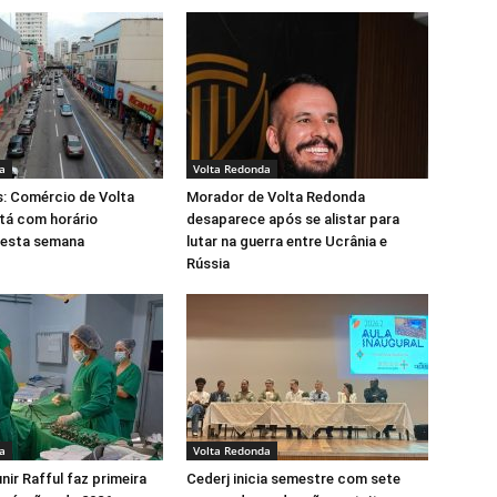
a
Volta Redonda
s: Comércio de Volta
Morador de Volta Redonda
tá com horário
desaparece após se alistar para
nesta semana
lutar na guerra entre Ucrânia e
Rússia
a
Volta Redonda
nir Rafful faz primeira
Cederj inicia semestre com sete