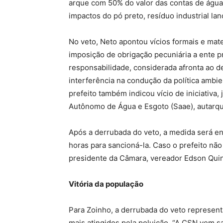
arque com 50% do valor das contas de águ
impactos do pó preto, resíduo industrial lan
No veto, Neto apontou vícios formais e mate
imposição de obrigação pecuniária a ente p
responsabilidade, considerada afronta ao dev
interferência na condução da política ambie
prefeito também indicou vício de iniciativa,
Autônomo de Água e Esgoto (Saae), autarqui
Após a derrubada do veto, a medida será e
horas para sancioná-la. Caso o prefeito não
presidente da Câmara, vereador Edson Quin
Vitória da população
Para Zoinho, a derrubada do veto represent
mais atingidos pela poluição. “A CSN vem s