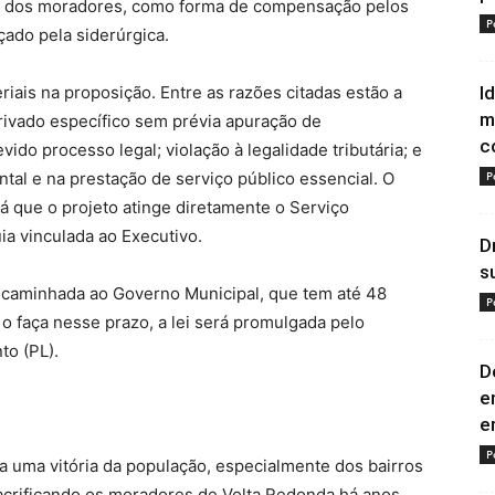
a dos moradores, como forma de compensação pelos
P
çado pela siderúrgica.
riais na proposição. Entre as razões citadas estão a
I
m
rivado específico sem prévia apuração de
c
ido processo legal; violação à legalidade tributária; e
ntal e na prestação de serviço público essencial. O
P
 já que o projeto atinge diretamente o Serviço
a vinculada ao Executivo.
D
s
ncaminhada ao Governo Municipal, que tem até 48
P
 o faça nesse prazo, a lei será promulgada pelo
to (PL).
D
e
e
P
a uma vitória da população, especialmente dos bairros
acrificando os moradores de Volta Redonda há anos,