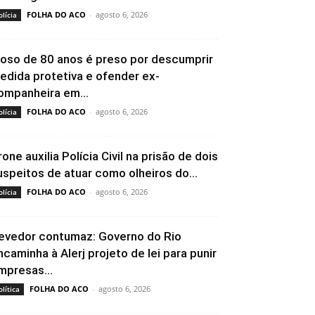
FOLHA DO ACO
-
agosto 6, 2026
olícia
doso de 80 anos é preso por descumprir
edida protetiva e ofender ex-
ompanheira em...
FOLHA DO ACO
-
agosto 6, 2026
olícia
rone auxilia Polícia Civil na prisão de dois
uspeitos de atuar como olheiros do...
FOLHA DO ACO
-
agosto 6, 2026
olícia
evedor contumaz: Governo do Rio
ncaminha à Alerj projeto de lei para punir
mpresas...
FOLHA DO ACO
-
agosto 6, 2026
olítica