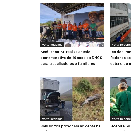
Volta Redonda
Volta Redond
Sinduscon-SF realiza edição
Dia dos Pai
comemorativa de 10 anos do DNCS
Redonda es
para trabalhadores e familiares
estendido 
Volta Redonda
Volta Redond
Bois soltos provocam acidente na
Hospital Mu