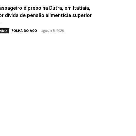
assageiro é preso na Dutra, em Itatiaia,
or dívida de pensão alimentícia superior
..
FOLHA DO ACO
-
agosto 6, 2026
olícia