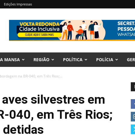
Edições Impressas
RA MANSA
REGIÃO
POLÍTICA
POLÍCIA
GER
bordagem na BR-040, em Três Rios;...
 aves silvestres em
-040, em Três Rios;
 detidas