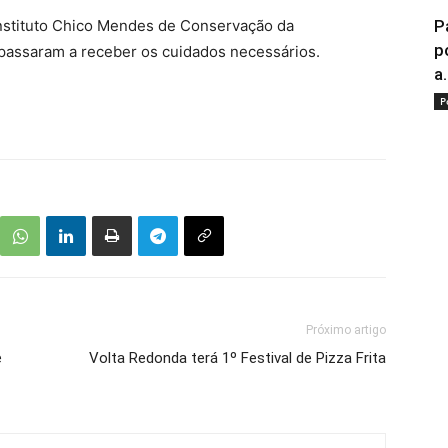
Instituto Chico Mendes de Conservação da
P
p
 passaram a receber os cuidados necessários.
a.
P
Próximo artigo
e
Volta Redonda terá 1º Festival de Pizza Frita