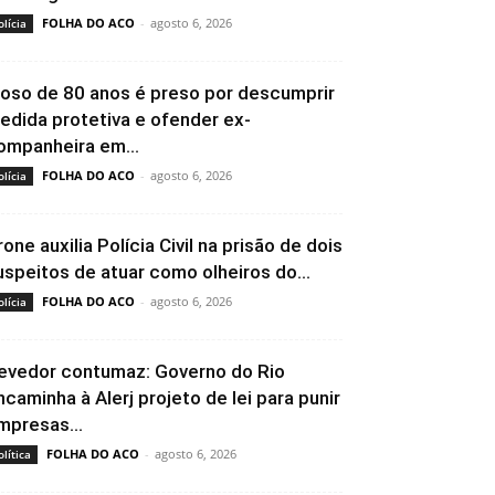
FOLHA DO ACO
-
agosto 6, 2026
olícia
doso de 80 anos é preso por descumprir
edida protetiva e ofender ex-
ompanheira em...
FOLHA DO ACO
-
agosto 6, 2026
olícia
rone auxilia Polícia Civil na prisão de dois
uspeitos de atuar como olheiros do...
FOLHA DO ACO
-
agosto 6, 2026
olícia
evedor contumaz: Governo do Rio
ncaminha à Alerj projeto de lei para punir
mpresas...
FOLHA DO ACO
-
agosto 6, 2026
olítica