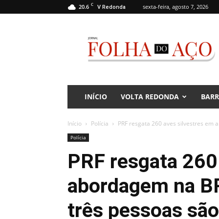
C
20.6
sexta-feira, agosto 7, 2026
V Redonda
Jornal
Folha
do
Aço
INÍCIO
VOLTA REDONDA
BAR
Início
Polícia
PRF resgata 260 aves silvestres em a
Polícia
PRF resgata 260
abordagem na BR
três pessoas são