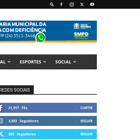
AL
ESPORTES
SOCIAL
REDES SOCIAIS
21,317
Fãs
CURTIR
3,503
Seguidores
SEGUIR
289
Seguidores
SEGUIR