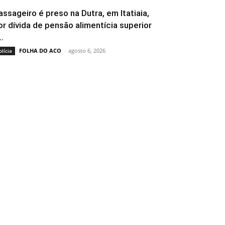
assageiro é preso na Dutra, em Itatiaia,
or dívida de pensão alimentícia superior
..
FOLHA DO ACO
-
agosto 6, 2026
olícia