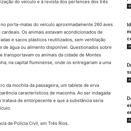
lização do veículo e à revista dos pertences dos três
P
am no porta-malas do veículo aproximadamente 260 aves
I
m
s e cardeais. Os animais estavam acondicionados de
c
adas e sacos plásticos reutilizados, sem ventilação
 de água ou alimento disponível. Questionados sobre
P
e transportavam os animais da cidade de Montes
nha, na capital fluminense, onde os entregariam a uma
D
s
P
tro da mochila da passageira, um tablete de erva
parência característicos de maconha. Ao ser indagada
D
 tratava de entorpecente e que a substância seria
e
ículo.
e
P
ia de Polícia Civil, em Três Rios.