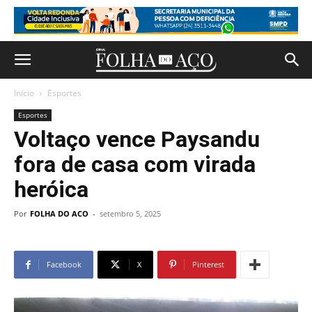
Início
Esportes
Esportes
Voltaço vence Paysandu
fora de casa com virada
heróica
Por
FOLHA DO ACO
-
setembro 5, 2025
Facebook
X
Pinterest