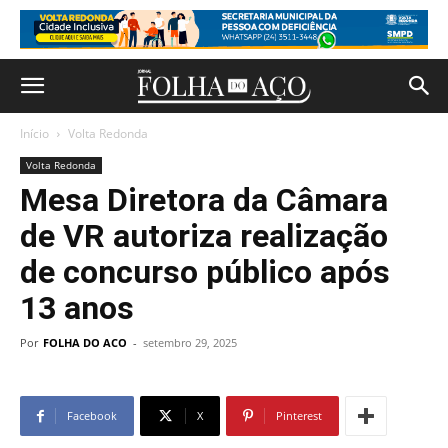
Início
Volta Redonda
Volta Redonda
Mesa Diretora da Câmara
de VR autoriza realização
de concurso público após
13 anos
Por
FOLHA DO ACO
-
setembro 29, 2025
Facebook
X
Pinterest