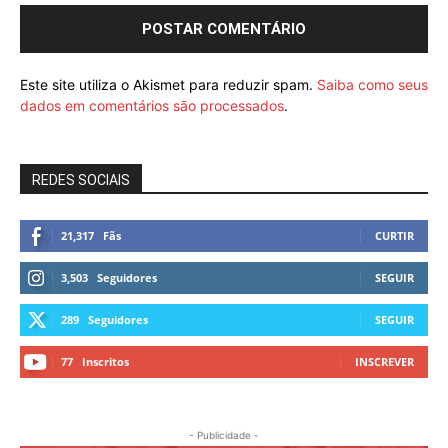
Este site utiliza o Akismet para reduzir spam.
Saiba como seus
dados em comentários são processados
.
REDES SOCIAIS
21,317
Fãs
CURTIR
3,503
Seguidores
SEGUIR
289
Seguidores
SEGUIR
77
Inscritos
INSCREVER
- Publicidade -