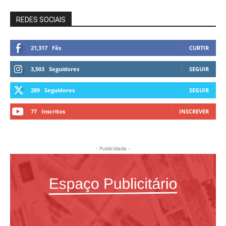
REDES SOCIAIS
21,317
Fãs
CURTIR
3,503
Seguidores
SEGUIR
289
Seguidores
SEGUIR
77
Inscritos
INSCREVER
- Publicidade -