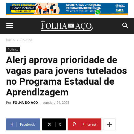
Início
Política
Política
Alerj aprova prioridade de
vagas para jovens tutelados
no Programa Estadual de
Aprendizagem
Por
FOLHA DO ACO
-
outubro 24, 2025
Facebook
X
Pinterest