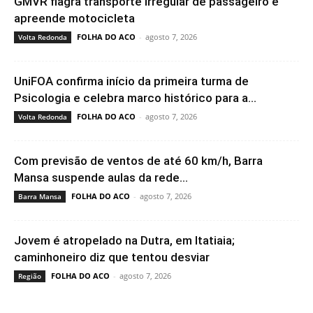
GMVR flagra transporte irregular de passageiro e
apreende motocicleta
FOLHA DO ACO
-
agosto 7, 2026
Volta Redonda
UniFOA confirma início da primeira turma de
Psicologia e celebra marco histórico para a...
FOLHA DO ACO
-
agosto 7, 2026
Volta Redonda
Com previsão de ventos de até 60 km/h, Barra
Mansa suspende aulas da rede...
FOLHA DO ACO
-
agosto 7, 2026
Barra Mansa
Jovem é atropelado na Dutra, em Itatiaia;
caminhoneiro diz que tentou desviar
FOLHA DO ACO
-
agosto 7, 2026
Região