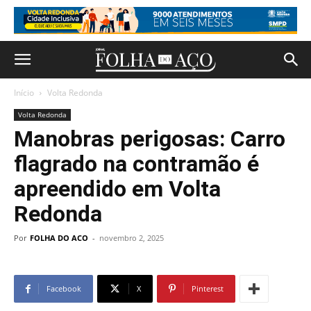
Início
Volta Redonda
Volta Redonda
Manobras perigosas: Carro
flagrado na contramão é
apreendido em Volta
Redonda
Por
FOLHA DO ACO
-
novembro 2, 2025
Facebook
X
Pinterest