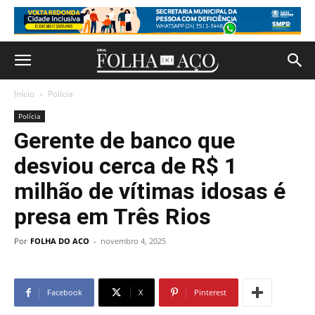
Início
Polícia
Polícia
Gerente de banco que
desviou cerca de R$ 1
milhão de vítimas idosas é
presa em Três Rios
Por
FOLHA DO ACO
-
novembro 4, 2025
Facebook
X
Pinterest