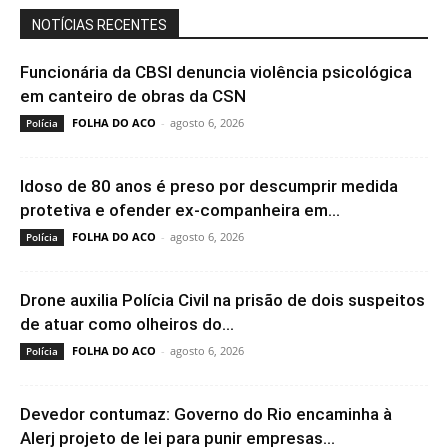
NOTÍCIAS RECENTES
Funcionária da CBSI denuncia violência psicológica
em canteiro de obras da CSN
FOLHA DO ACO
-
agosto 6, 2026
Polícia
Idoso de 80 anos é preso por descumprir medida
protetiva e ofender ex-companheira em...
FOLHA DO ACO
-
agosto 6, 2026
Polícia
Drone auxilia Polícia Civil na prisão de dois suspeitos
de atuar como olheiros do...
FOLHA DO ACO
-
agosto 6, 2026
Polícia
Devedor contumaz: Governo do Rio encaminha à
Alerj projeto de lei para punir empresas...