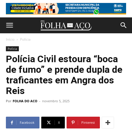
Início
Polícia
Polícia
Polícia Civil estoura “boca
de fumo” e prende dupla de
traficantes em Angra dos
Reis
Por
FOLHA DO ACO
-
novembro 5, 2025
Facebook
X
Pinterest