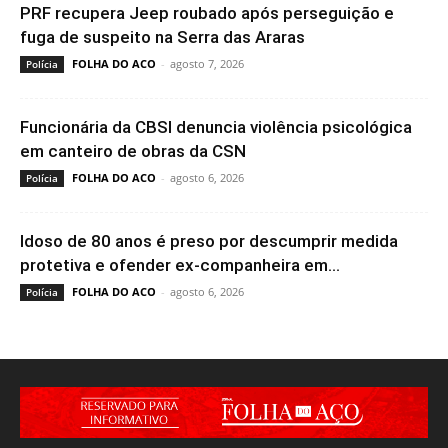
PRF recupera Jeep roubado após perseguição e
fuga de suspeito na Serra das Araras
FOLHA DO ACO
-
agosto 7, 2026
Polícia
Funcionária da CBSI denuncia violência psicológica
em canteiro de obras da CSN
FOLHA DO ACO
-
agosto 6, 2026
Polícia
Idoso de 80 anos é preso por descumprir medida
protetiva e ofender ex-companheira em...
FOLHA DO ACO
-
agosto 6, 2026
Polícia