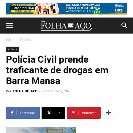
Início
Polícia
Polícia
Polícia Civil prende
traficante de drogas em
Barra Mansa
Por
FOLHA DO ACO
-
dezembro 12, 2025
Facebook
X
Pinterest