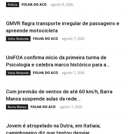
FOLHA DO ACO
-
agosto 8, 2026
Polícia
GMVR flagra transporte irregular de passageiro e
apreende motocicleta
FOLHA DO ACO
-
agosto 7, 2026
Volta Redonda
UniFOA confirma início da primeira turma de
Psicologia e celebra marco histórico para a...
FOLHA DO ACO
-
agosto 7, 2026
Volta Redonda
Com previsão de ventos de até 60 km/h, Barra
Mansa suspende aulas da rede...
FOLHA DO ACO
-
agosto 7, 2026
Barra Mansa
Jovem é atropelado na Dutra, em Itatiaia;
caminhoneiro diz que tentou desviar