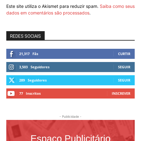
Este site utiliza o Akismet para reduzir spam.
Saiba como seus
dados em comentários são processados
.
REDES SOCIAIS
21,317
Fãs
CURTIR
3,503
Seguidores
SEGUIR
289
Seguidores
SEGUIR
77
Inscritos
INSCREVER
- Publicidade -