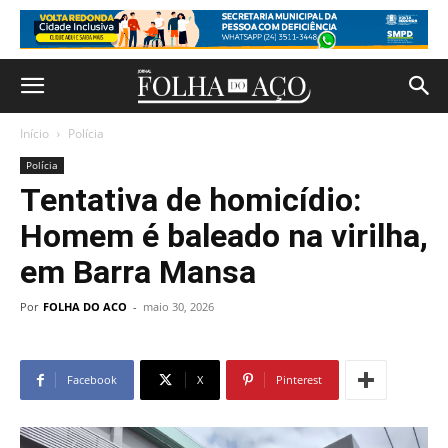
Início
Polícia
Polícia
Tentativa de homicídio:
Homem é baleado na virilha,
em Barra Mansa
Por
FOLHA DO ACO
-
maio 30, 2026
Facebook
X
Pinterest