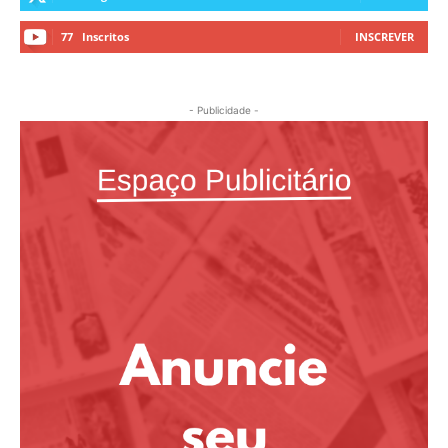
77
Inscritos
INSCREVER
- Publicidade -