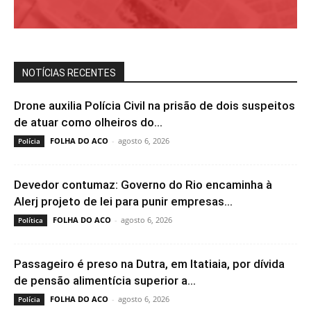
NOTÍCIAS RECENTES
Drone auxilia Polícia Civil na prisão de dois suspeitos
de atuar como olheiros do...
FOLHA DO ACO
-
agosto 6, 2026
Polícia
Devedor contumaz: Governo do Rio encaminha à
Alerj projeto de lei para punir empresas...
FOLHA DO ACO
-
agosto 6, 2026
Política
Passageiro é preso na Dutra, em Itatiaia, por dívida
de pensão alimentícia superior a...
FOLHA DO ACO
-
agosto 6, 2026
Polícia