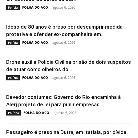
FOLHA DO ACO
-
agosto 6, 2026
Polícia
Idoso de 80 anos é preso por descumprir medida
protetiva e ofender ex-companheira em...
FOLHA DO ACO
-
agosto 6, 2026
Polícia
Drone auxilia Polícia Civil na prisão de dois suspeitos
de atuar como olheiros do...
FOLHA DO ACO
-
agosto 6, 2026
Polícia
Devedor contumaz: Governo do Rio encaminha à
Alerj projeto de lei para punir empresas...
FOLHA DO ACO
-
agosto 6, 2026
Política
Passageiro é preso na Dutra, em Itatiaia, por dívida