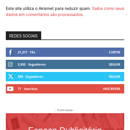
Este site utiliza o Akismet para reduzir spam.
Saiba como seus
dados em comentários são processados
.
REDES SOCIAIS
21,317
Fãs
CURTIR
3,503
Seguidores
SEGUIR
289
Seguidores
SEGUIR
77
Inscritos
INSCREVER
- Publicidade -