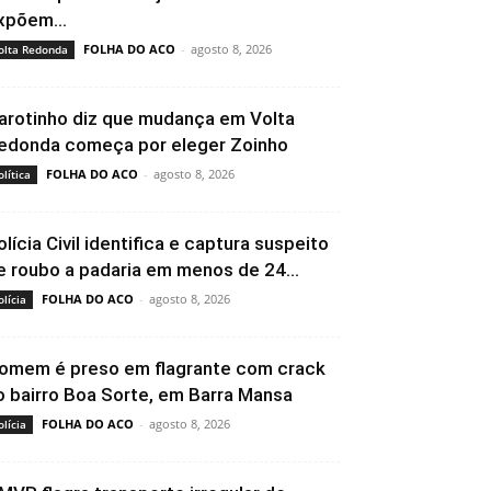
xpõem...
FOLHA DO ACO
-
agosto 8, 2026
olta Redonda
arotinho diz que mudança em Volta
edonda começa por eleger Zoinho
FOLHA DO ACO
-
agosto 8, 2026
olítica
olícia Civil identifica e captura suspeito
e roubo a padaria em menos de 24...
FOLHA DO ACO
-
agosto 8, 2026
olícia
omem é preso em flagrante com crack
o bairro Boa Sorte, em Barra Mansa
FOLHA DO ACO
-
agosto 8, 2026
olícia