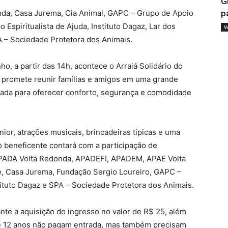
G
nda, Casa Jurema, Cia Animal, GAPC – Grupo de Apoio
p
Espiritualista de Ajuda, Instituto Dagaz, Lar dos
V
A – Sociedade Protetora dos Animais.
o, a partir das 14h, acontece o Arraiá Solidário do
to promete reunir famílias e amigos em uma grande
arada para oferecer conforto, segurança e comodidade
ior, atrações musicais, brincadeiras típicas e uma
o beneficente contará com a participação de
 APADA Volta Redonda, APADEFI, APADEM, APAE Volta
e, Casa Jurema, Fundação Sergio Loureiro, GAPC –
ituto Dagaz e SPA – Sociedade Protetora dos Animais.
ante a aquisição do ingresso no valor de R$ 25, além
 até 12 anos não pagam entrada, mas também precisam