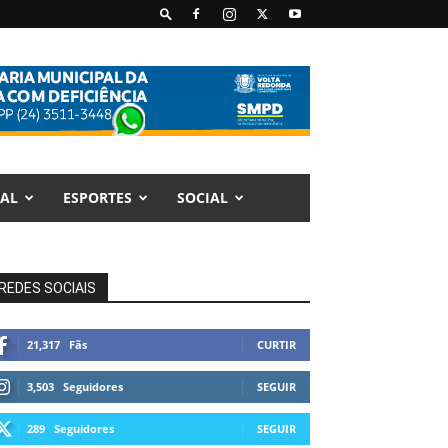
AL
ESPORTES
SOCIAL
REDES SOCIAIS
21,317
Fãs
CURTIR
3,503
Seguidores
SEGUIR
289
Seguidores
SEGUIR