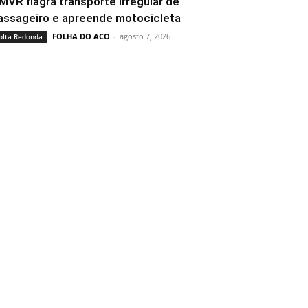
MVR flagra transporte irregular de
assageiro e apreende motocicleta
FOLHA DO ACO
-
agosto 7, 2026
olta Redonda