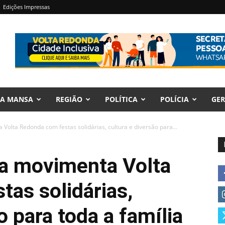
Edições Impressas
RA MANSA
REGIÃO
POLÍTICA
POLÍCIA
GER
olta Redonda com festas solidárias, cultura e diversão para...
a movimenta Volta
as solidárias,
o para toda a família