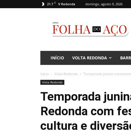
C
21.7
domingo, agosto 9, 2026
V Redonda
Jornal
Folha
do
Aço
INÍCIO
VOLTA REDONDA
BAR
Início
Volta Redonda
Temporada junina movimenta V
Volta Redonda
Temporada junin
Redonda com fest
cultura e diversã