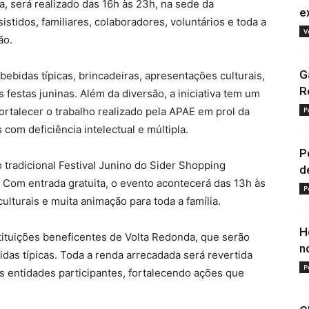
, será realizado das 16h às 23h, na sede da
e
sistidos, familiares, colaboradores, voluntários e toda a
V
ão.
G
bebidas típicas, brincadeiras, apresentações culturais,
R
 festas juninas. Além da diversão, a iniciativa tem um
fortalecer o trabalho realizado pela APAE em prol da
P
com deficiência intelectual e múltipla.
P
o tradicional Festival Junino do Sider Shopping
d
. Com entrada gratuita, o evento acontecerá das 13h às
P
ulturais e muita animação para toda a família.
H
stituições beneficentes de Volta Redonda, que serão
n
das típicas. Toda a renda arrecadada será revertida
P
as entidades participantes, fortalecendo ações que