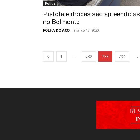
Polícia
Pistola e drogas são apreendidas
no Belmonte
FOLHA DO ACO
-
março 13, 2020
...
...
1
732
733
734