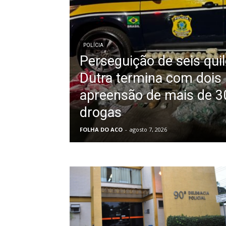
POLÍCIA
Perseguição de seis qui
Dutra termina com dois
apreensão de mais de 30
drogas
FOLHA DO ACO
-
agosto 7, 2026