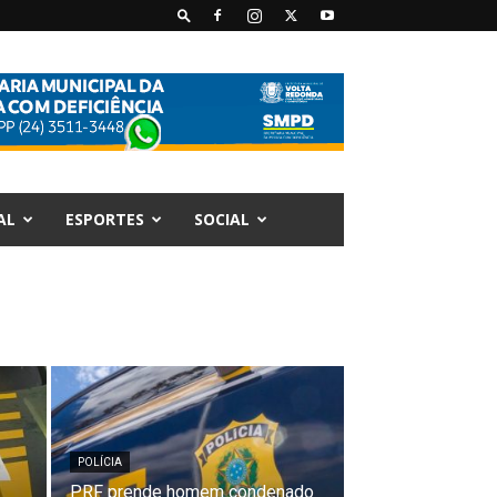
AL
ESPORTES
SOCIAL
POLÍCIA
PRF prende homem condenado