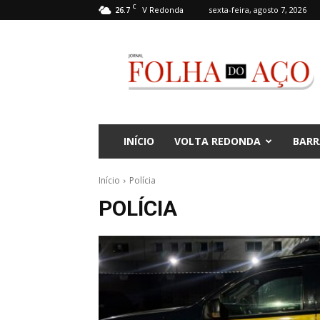
C
26.7
sexta-feira, agosto 7, 2026
V Redonda
Jornal
Folha
do
Aço
INÍCIO
VOLTA REDONDA
BARR
Início
Polícia
POLÍCIA