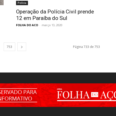
Polícia
Operação da Polícia Civil prende
12 em Paraíba do Sul
FOLHA DO ACO
-
março 13, 2020
753
Página 733 de 753