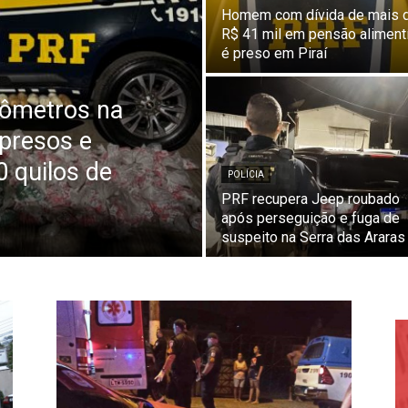
Homem com dívida de mais 
R$ 41 mil em pensão aliment
é preso em Piraí
lômetros na
 presos e
 quilos de
POLÍCIA
PRF recupera Jeep roubado
após perseguição e fuga de
suspeito na Serra das Araras