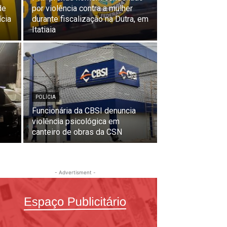
de
por violência contra a mulher
ícia
durante fiscalização na Dutra, em
Itatiaia
POLÍCIA
Funcionária da CBSI denuncia
violência psicológica em
canteiro de obras da CSN
- Advertisment -